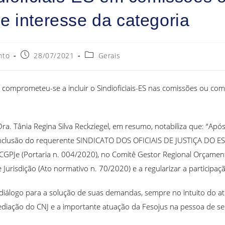
 interesse da categoria
nto
28/07/2021
Gerais
 comprometeu-se a incluir o Sindioficiais-ES nas comissões ou comi
a. Tânia Regina Silva Reckziegel, em resumo, notabiliza que: “Apó
 a inclusão do requerente SINDICATO DOS OFICIAIS DE JUSTIÇA DO
– CGPJe (Portaria n. 004/2020), no Comitê Gestor Regional Orçamen
 Jurisdição (Ato normativo n. 70/2020) e a regularizar a participa
diálogo para a solução de suas demandas, sempre no intuito do ate
ediação do CNJ e a importante atuação da Fesojus na pessoa de s