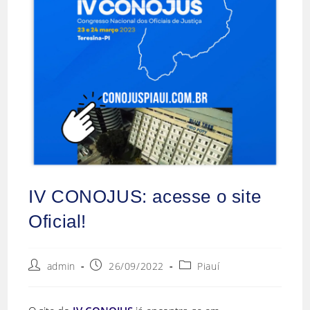
IV CONOJUS: acesse o site
Oficial!
Autor
Post
Categoria
admin
26/09/2022
Piauí
do
publicado:
do
post:
post: