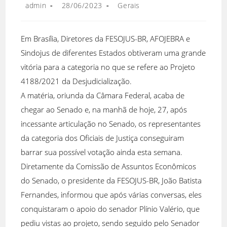
Autor
Post
Categoria
admin
28/06/2023
Gerais
do
publicado:
do
post:
post:
Em Brasília, Diretores da FESOJUS-BR, AFOJEBRA e
Sindojus de diferentes Estados obtiveram uma grande
vitória para a categoria no que se refere ao Projeto
4188/2021 da Desjudicialização.
A matéria, oriunda da Câmara Federal, acaba de
chegar ao Senado e, na manhã de hoje, 27, após
incessante articulação no Senado, os representantes
da categoria dos Oficiais de Justiça conseguiram
barrar sua possível votação ainda esta semana.
Diretamente da Comissão de Assuntos Econômicos
do Senado, o presidente da FESOJUS-BR, João Batista
Fernandes, informou que após várias conversas, eles
conquistaram o apoio do senador Plínio Valério, que
pediu vistas ao projeto, sendo seguido pelo Senador