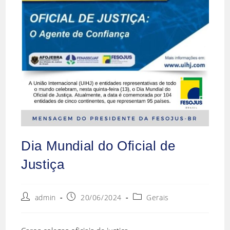
Dia Mundial do Oficial de
Justiça
Autor
Post
Categoria
admin
20/06/2024
Gerais
do
publicado:
do
post:
post: