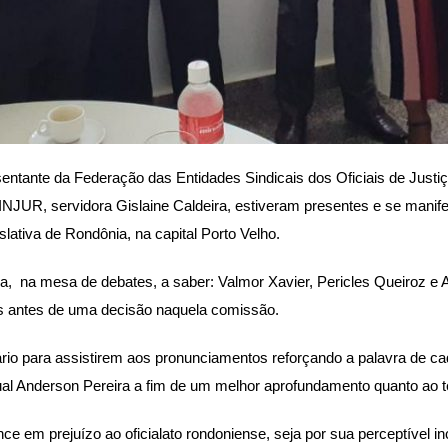
entante da Federação das Entidades Sindicais dos Oficiais de Justiça d
JUR, servidora Gislaine Caldeira, estiveram presentes e se mani
ativa de Rondônia, na capital Porto Velho.
a, na mesa de debates, a saber: Valmor Xavier, Pericles Queiroz e 
es antes de uma decisão naquela comissão.
io para assistirem aos pronunciamentos reforçando a palavra de cada
al Anderson Pereira a fim de um melhor aprofundamento quanto ao te
ce em prejuízo ao oficialato rondoniense, seja por sua perceptível i